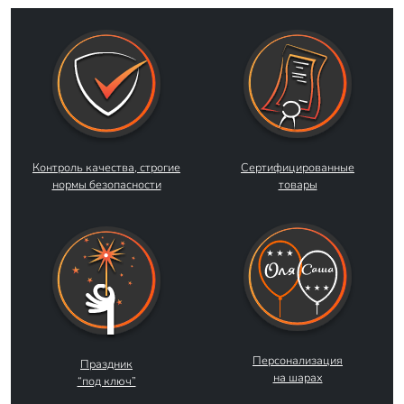
Контроль качества, строгие
Сертифицированные
нормы безопасности
товары
Персонализация
Праздник
на шарах
“под ключ”