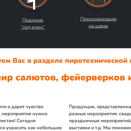
Персонализация
Праздник
на шарах
“под ключ”
уем Вас в разделе пиротехнической 
ир салютов, фейерверков и
яти и дарит чувство
Продукция, представленна
а, мероприятия нужно
разные мероприятия: свадь
листам! Сегодня
праздничные мероприятий,
я украсить как небольшие
выставки и т.д. Мы поможе