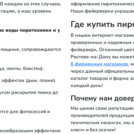
В каждом из этих случаев,
оформления пиротехническ
тацию, а наш уровень
Наши фейерверки украшают
Где купить пир
ые виды пиротехники и у
В нашем интернет-магази
проверенных и надежных п
релищные, сопровождаются
фейерверк, Огненный цвет
Ростове-на-Дону вы может
6 фирменных магазинов
, 
, ленты, блестки).
через данный официальны
каталог товаров и форма з
и эффектах (дым, пламя).
каждый день!
усом раскрытия пиона до
Почему нам дове
Мы ценим свою репутацию,
ется для фотосессий и
производителей продукции
технических нюансах, мы 
ключ» и без осечек!
азнообразными эффектами