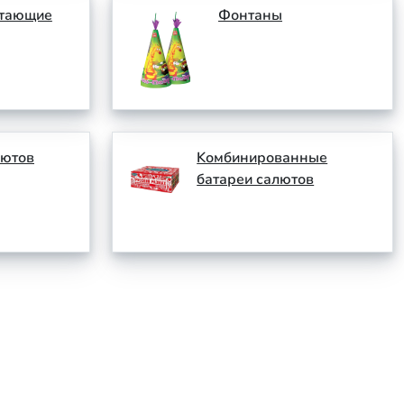
етающие
Фонтаны
лютов
Kомбинированные
батареи салютов