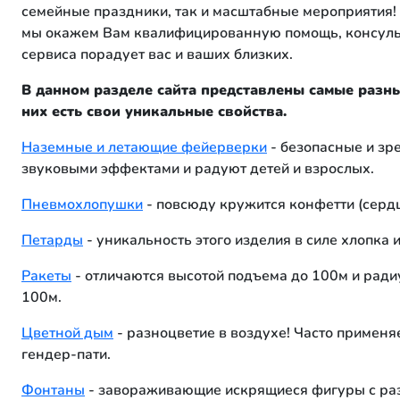
семейные праздники, так и масштабные мероприятия! 
мы окажем Вам квалифицированную помощь, консуль
сервиса порадует вас и ваших близких.
В данном разделе сайта представлены самые разн
них есть свои уникальные свойства.
Наземные и летающие фейерверки
- безопасные и з
звуковыми эффектами и радуют детей и взрослых.
Пневмохлопушки
- повсюду кружится конфетти (сердца
Петарды
- уникальность этого изделия в силе хлопка 
Ракеты
- отличаются высотой подъема до 100м и ради
100м.
Цветной дым
- разноцветие в воздухе! Часто применя
гендер-пати.
Фонтаны
- завораживающие искрящиеся фигуры с р